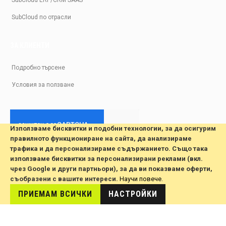
SubCloud по отрасли
ЗА КЛИЕНТИ
Подробно търсене
Условия за ползване
Използваме бисквитки и подобни технологии, за да осигурим
правилното функциониране на сайта, да анализираме
трафика и да персонализираме съдържанието. Също така
© 2026 All Rights Reserved. Developed by jvmsaas.com
използваме бисквитки за персонализирани реклами (вкл.
***
чрез Google и други партньори), за да ви показваме оферти,
съобразени с вашите интереси.
Научи повече
.
ПРИЕМАМ ВСИЧКИ
НАСТРОЙКИ
This site is hosted by
JvmSaas.com