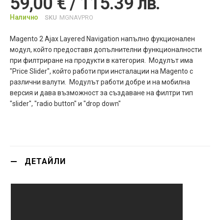
59,00 € / 115.39 лв.
Налично
SKU
MGNAVPRO
Magento 2 Ajax Layered Navigation напълно фукционален
модул, който предоставя допълнителни функционалности
при филтриране на продукти в категория. Модулът има
"Price Slider", който работи при инсталации на Magento с
различни валути. Модулът работи добре и на мобилна
версия и дава възможност за създаване на филтри тип
"slider", "radio button" и "drop down"
ДЕТАЙЛИ