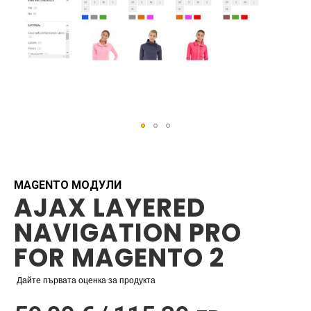
Skip
to
the
beginning
MAGENTO МОДУЛИ
AJAX LAYERED
of
the
NAVIGATION PRO
images
gallery
FOR MAGENTO 2
Дайте първата оценка за продукта