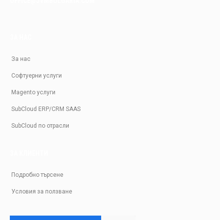
OFFICE@JVMBULGARIA.COM
ЗА НАС
За нас
Софтуерни услуги
Magento услуги
SubCloud ERP/CRM SAAS
SubCloud по отрасли
ЗА КЛИЕНТИ
Подробно търсене
Условия за ползване